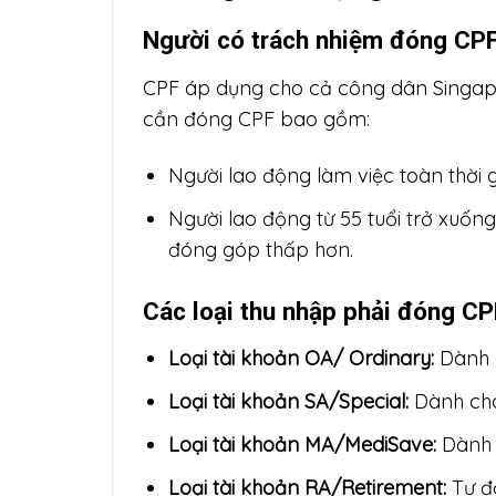
Người có trách nhiệm đóng CP
CPF áp dụng cho cả công dân Singapo
cần đóng CPF bao gồm:
Người lao động làm việc toàn thời g
Người lao động từ 55 tuổi trở xuống
đóng góp thấp hơn.
Các loại thu nhập phải đóng CP
Loại tài khoản OA/ Ordinary:
Dành c
Loại tài khoản SA/Special:
Dành cho 
Loại tài khoản MA/MediSave:
Dành c
Loại tài khoản RA/Retirement:
Tự độ