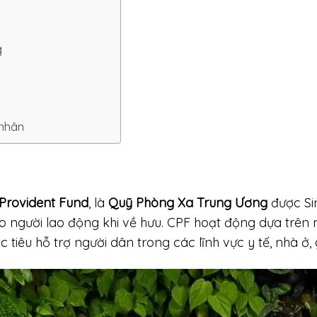
F
g
 nhân
 Provident Fund
, là
Quỹ Phòng Xa Trung Ương
được Sin
người lao động khi về hưu. CPF hoạt động dựa trên 
tiêu hỗ trợ người dân trong các lĩnh vực y tế, nhà ở, 