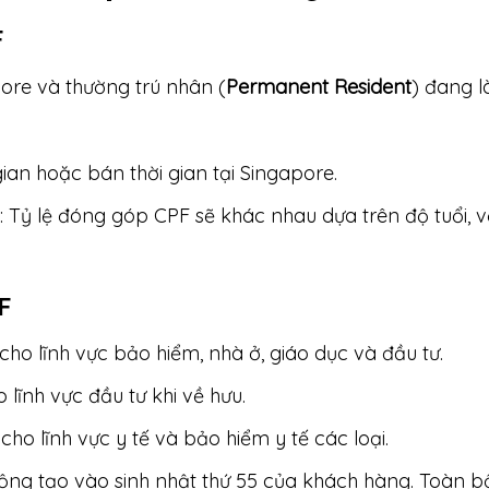
F
re và thường trú nhân (
Permanent Resident
) đang l
ian hoặc bán thời gian tại Singapore.
: Tỷ lệ đóng góp CPF sẽ khác nhau dựa trên độ tuổi, vớ
F
ho lĩnh vực bảo hiểm, nhà ở, giáo dục và đầu tư.
lĩnh vực đầu tư khi về hưu.
ho lĩnh vực y tế và bảo hiểm y tế các loại.
ng tạo vào sinh nhật thứ 55 của khách hàng. Toàn bộ 