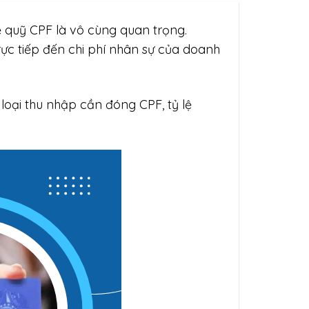
về quỹ CPF là vô cùng quan trọng.
rực tiếp đến chi phí nhân sự của doanh
à loại thu nhập cần đóng CPF, tỷ lệ