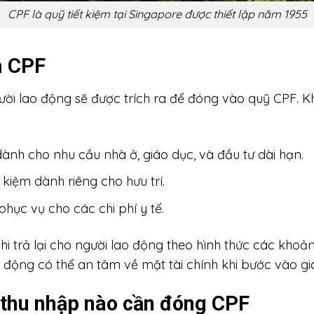
CPF là quỹ tiết kiệm tại Singapore được thiết lập năm 1955
a CPF
ười lao động sẽ được trích ra để đóng vào quỹ CPF.
dành cho nhu cầu nhà ở, giáo dục, và đầu tư dài hạn.
t kiệm dành riêng cho hưu trí.
 phục vụ cho các chi phí y tế.
 chi trả lại cho người lao động theo hình thức các kh
o động có thể an tâm về mặt tài chính khi bước vào gi
 thu nhập nào cần đóng CPF