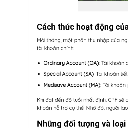
Cách thức hoạt động củ
Mỗi tháng, một phần thu nhập của ng
tài khoản chính:
Ordinary Account (OA)
: Tài khoản 
Special Account (SA)
: Tài khoản tiế
Medisave Account (MA)
: Tài khoản
Khi đạt đến độ tuổi nhất định, CPF sẽ
khoản hỗ trợ cụ thể. Nhờ đó, người la
Những đối tượng và loại