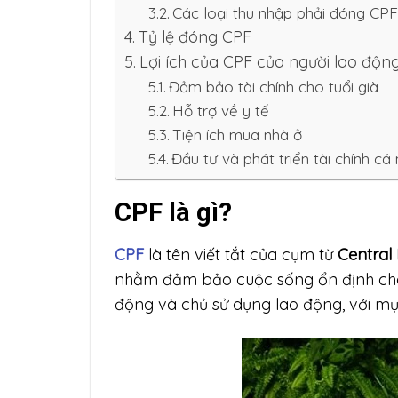
Các loại thu nhập phải đóng CP
Tỷ lệ đóng CPF
Lợi ích của CPF của người lao độn
Đảm bảo tài chính cho tuổi già
Hỗ trợ về y tế
Tiện ích mua nhà ở
Đầu tư và phát triển tài chính cá
CPF là gì?
CPF
là tên viết tắt của cụm từ
Central
nhằm đảm bảo cuộc sống ổn định cho 
động và chủ sử dụng lao động, với mục 