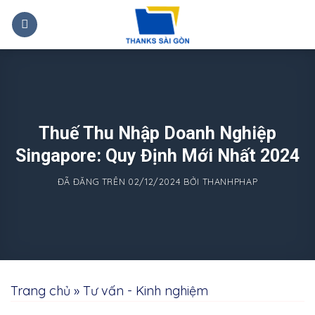
Chuyển
đến
nội
dung
Thuế Thu Nhập Doanh Nghiệp
Singapore: Quy Định Mới Nhất 2024
ĐÃ ĐĂNG TRÊN
02/12/2024
BỞI
THANHPHAP
Trang chủ
»
Tư vấn - Kinh nghiệm