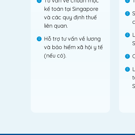
Tư vấn về chuẩn mực
T
kế toán tại Singapore
S
và các quy định thuế
c
liên quan.
L
Hỗ trợ tư vấn về lương
S
và bảo hiểm xã hội y tế
(nếu có).
C
L
t
S