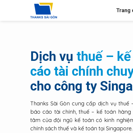
Chuyển
Trang 
đến
nội
dung
Dịch vụ
thuế – kế
cáo tài chính chu
cho công ty Sing
Thanks Sài Gòn cung cấp dịch vụ thuế 
báo cáo tài chính, thuế – kế toán hàng 
tâm của đội ngũ kế toán có kinh nghiệm
chính sách thuế và kế toán tại Singapore.