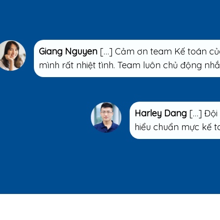
Giang Nguyen
[…] Cảm ơn team Kế toán của
mình rất nhiệt tình. Team luôn chủ động nh
Harley Dang
[…] Đội
hiểu chuẩn mực kế to