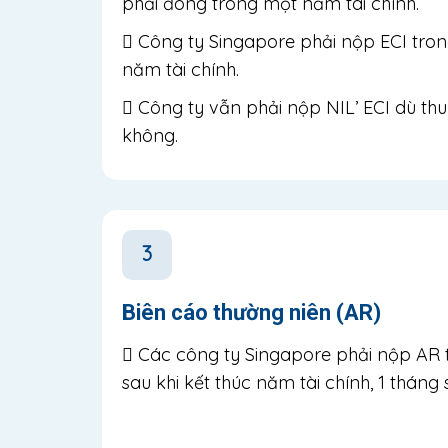
phải đóng trong một năm tài chính.
Công ty Singapore phải nộp ECI trong
năm tài chính.
Công ty vẫn phải nộp NIL’ ECI dù thu
không.
3
Biên cáo thường niên (AR)
Các công ty Singapore phải nộp AR 
sau khi kết thúc năm tài chính, 1 tháng