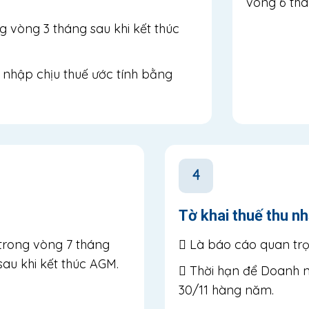
vòng 6 thá
 vòng 3 tháng sau khi kết thúc
 nhập chịu thuế ước tính bằng
4
Tờ khai thuế thu n
trong vòng 7 tháng
Là báo cáo quan trọn
 sau khi kết thúc AGM.
Thời hạn để Doanh ng
30/11 hàng năm.