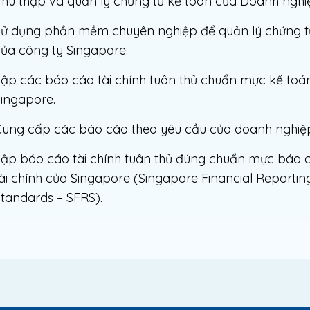
hu thập và quản lý chứng từ kế toán của Doanh nghi
ử dụng phần mềm chuyên nghiệp để quản lý chứng t
ủa công ty Singapore.
ập các báo cáo tài chính tuân thủ chuẩn mực kế toán
ingapore.
ung cấp các báo cáo theo yêu cầu của doanh nghiệ
ập báo cáo tài chính tuân thủ đúng chuẩn mực báo 
ài chính của Singapore (Singapore Financial Reportin
tandards – SFRS).