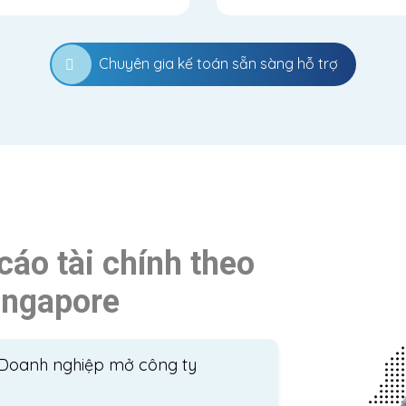
Chuyên gia kế toán sẵn sàng hỗ trợ
cáo tài chính theo
ingapore
o Doanh nghiệp mở công ty