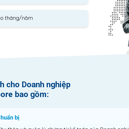
heo tháng/năm
ính cho Doanh nghiệp
apore bao gồm:
Chuẩn bị