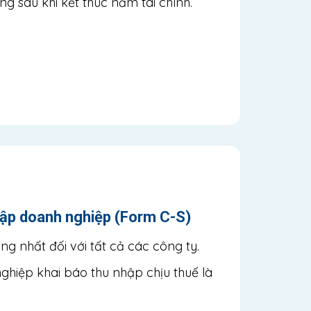
ng sau khi kết thúc năm tài chính.
hập doanh nghiệp (Form C-S)
g nhất đối với tất cả các công ty.
hiệp khai báo thu nhập chịu thuế là