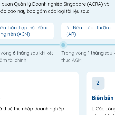
 Cơ quan Quản lý Doanh nghiệp Singapore (ACRA) và
áo cáo này bao gồm các loại tài liệu sau:
Biên bản họp hội đồng
3. Biên cáo thường 
ờng niên (AGM)
(AR)
 vòng
6 tháng
sau khi kết
Trong vòng
1 tháng
sau k
ăm tài chính
thúc AGM
2
)
Biên bản
và thuế thu nhập doanh nghiệp
Các công