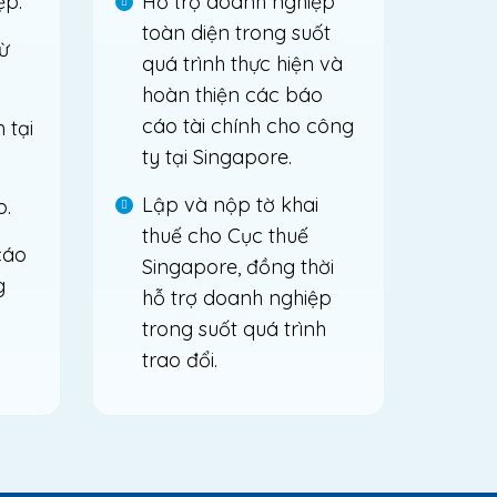
ệp.
Hỗ trợ doanh nghiệp
toàn diện trong suốt
ừ
quá trình thực hiện và
hoàn thiện các báo
cáo tài chính cho công
 tại
ty tại Singapore.
Lập và nộp tờ khai
p.
thuế cho Cục thuế
cáo
Singapore, đồng thời
g
hỗ trợ doanh nghiệp
trong suốt quá trình
trao đổi.