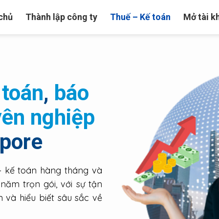
chủ
Thành lập công ty
Thuế – Kế toán
Mở tài k
 toán
,
báo
yên nghiệp
apore
– kế toán hàng tháng và
năm trọn gói, với sự tận
 và hiểu biết sâu sắc về