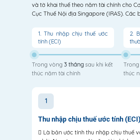
và tờ khai thuế theo năm tài chính cho
Cục Thuế Nội địa Singapore (IRAS). Các b
1. Thu nhập chịu thuế ước
2. 
tính (ECI)
thư
Trong vòng
3 tháng
sau khi kết
Trong
thúc năm tài chính
thúc n
1
Thu nhập chịu thuế ước tính (ECI
Là bản ước tính thu nhập chịu thuế 