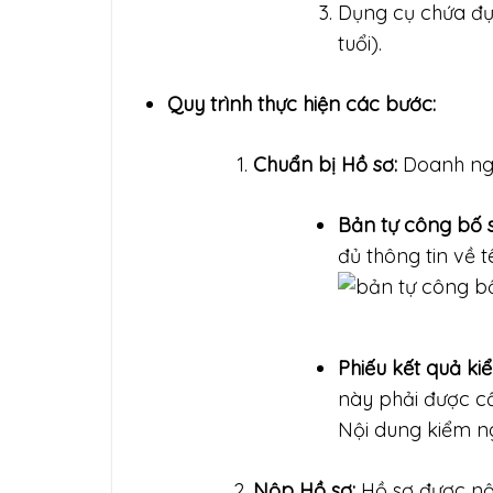
Dụng cụ chứa đựn
tuổi).
Quy trình thực hiện các bước:
Chuẩn bị Hồ sơ:
Doanh ngh
Bản tự công bố
đủ thông tin về 
Phiếu kết quả ki
này phải được c
Nội dung kiểm ng
Nộp Hồ sơ:
Hồ sơ được nộ