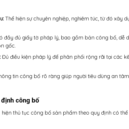
ệu:
Thể hiện sự chuyên nghiệp, nghiêm túc, từ đó xây 
đầy đủ giấy tờ pháp lý, bao gồm bản công bố, dễ d
ồn gốc.
:
Đủ điều kiện pháp lý để phân phối rộng rãi tại các kê
hông tin công bố rõ ràng giúp người tiêu dùng an tâm
 định công bố
 hiện thủ tục công bố sản phẩm theo quy định có thể 