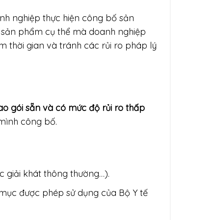
oanh nghiệp thực hiện công bố sản
oại sản phẩm cụ thể mà doanh nghiệp
m thời gian và tránh các rủi ro pháp lý
o gói sẵn và có mức độ rủi ro thấp
 mình công bố.
 giải khát thông thường…).
 mục được phép sử dụng của Bộ Y tế