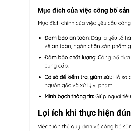
Mục đích của việc công bố sả
Mục đích chính của việc yêu cầu công
Đảm bảo an toàn:
Đây là yếu tố hà
về an toàn, ngăn chặn sản phẩm gâ
Đảm bảo chất lượng: C
ông bố dựa 
cung cấp.
Cơ sở để kiểm tra, giám sát:
Hồ sơ c
nguồn gốc và xử lý vi phạm.
Minh bạch thông tin:
Giúp người tiê
Lợi ích khi thực hiện đ
Việc tuân thủ quy định về công bố sả