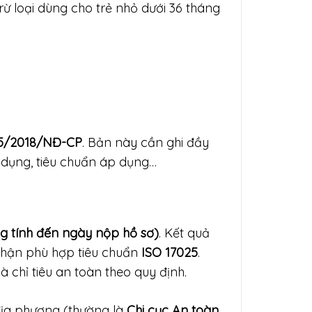
trừ loại dùng cho trẻ nhỏ dưới 36 tháng
15/2018/NĐ-CP
. Bản này cần ghi đầy
 dụng, tiêu chuẩn áp dụng…
g tính đến ngày nộp hồ sơ)
. Kết quả
nhận phù hợp tiêu chuẩn
ISO 17025
.
 chỉ tiêu an toàn theo quy định.
ịa phương (thường là
Chi cục An toàn