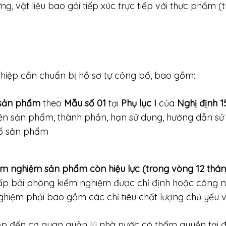
g, vật liệu bao gói tiếp xúc trực tiếp với thực phẩm (
iệp cần chuẩn bị hồ sơ tự công bố, bao gồm:
 sản phẩm
theo
Mẫu số 01
tại
Phụ lục I
của
Nghị định 
tên sản phẩm, thành phần, hạn sử dụng, hướng dẫn sử
ểm nghiệm sản phẩm còn hiệu lực (trong vòng 12 thán
ấp bởi phòng kiểm nghiệm được chỉ định hoặc công 
hiệm phải bao gồm các chỉ tiêu chất lượng chủ yếu và
p đến cơ quan quản lý nhà nước có thẩm quyền tại đ