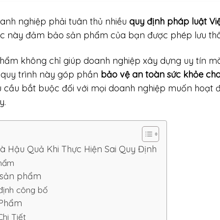
oanh nghiệp phải tuân thủ nhiều
quy định pháp luật V
iệc này đảm bảo sản phẩm của bạn được phép lưu t
phẩm không chỉ giúp doanh nghiệp xây dựng uy tín mà
 quy trình này góp phần
bảo vệ an toàn sức khỏe cho
êu cầu bắt buộc đối với mọi doanh nghiệp muốn hoạt đ
y.
à Hậu Quả Khi Thực Hiện Sai Quy Định
phẩm
ố sản phẩm
định công bố
 Phẩm
hi Tiết