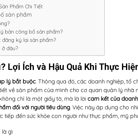
ản Phẩm Chi Tiết
 bố sản phẩm
hông?
 ký bản công bố sản phẩm?
c đăng ký lại sản phẩm?
 ở đâu?
 Lợi Ích và Hậu Quả Khi Thực Hiệ
p lý bắt buộc
. Thông qua đó, các doanh nghiệp, tổ 
i tiết về sản phẩm của mình cho cơ quan quản lý nhà
hông chỉ là một giấy tờ, mà là lời
cam kết của doanh 
hẩm đối với người tiêu dùng
. Việc này áp dụng cho nhi
tiếp đến sức khỏe con người như thực phẩm, mỹ phẩm,