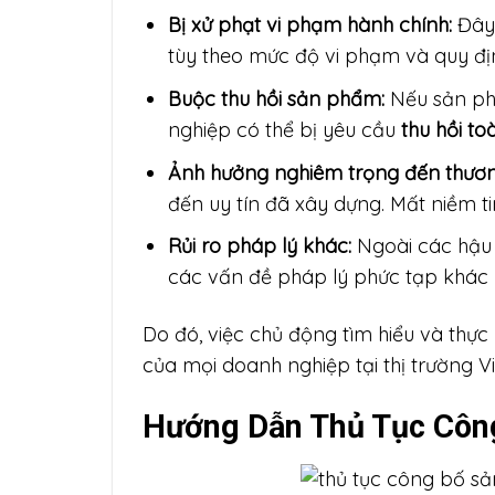
Bị xử phạt vi phạm hành chính:
Đây 
tùy theo mức độ vi phạm và quy địn
Buộc thu hồi sản phẩm:
Nếu sản phẩ
nghiệp có thể bị yêu cầu
thu hồi t
Ảnh hưởng nghiêm trọng đến thươn
đến uy tín đã xây dựng. Mất niềm ti
Rủi ro pháp lý khác:
Ngoài các hậu 
các vấn đề pháp lý phức tạp khác 
Do đó, việc chủ động tìm hiểu và thự
của mọi doanh nghiệp tại thị trường V
Hướng Dẫn Thủ Tục Côn